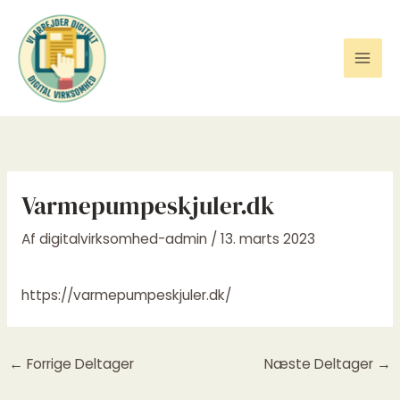
Gå
til
indholdet
Varmepumpeskjuler.dk
Af
digitalvirksomhed-admin
/
13. marts 2023
https://varmepumpeskjuler.dk/
←
Forrige Deltager
Næste Deltager
→