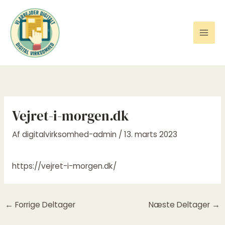
Gå
til
indholdet
Vejret-i-morgen.dk
Af
digitalvirksomhed-admin
/
13. marts 2023
https://vejret-i-morgen.dk/
←
Forrige Deltager
Næste Deltager
→