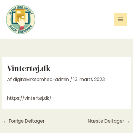
Gå
til
indholdet
Vintertøj.dk
Af
digitalvirksomhed-admin
/
13. marts 2023
https://vintertøj.dk/
←
Forrige Deltager
Næste Deltager
→