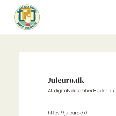
Gå
til
indholdet
Juleuro.dk
Af
digitalvirksomhed-admin
https://juleuro.dk/