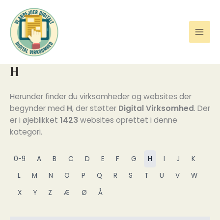
Gå
til
indholdet
H
Herunder finder du virksomheder og websites der
begynder med
H
, der støtter
Digital Virksomhed
. Der
er i øjeblikket
1423
websites oprettet i denne
kategori.
0-9
A
B
C
D
E
F
G
H
I
J
K
L
M
N
O
P
Q
R
S
T
U
V
W
X
Y
Z
Æ
Ø
Å