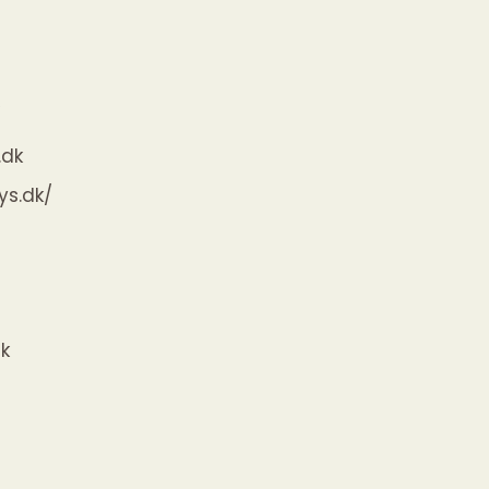
/
.dk
ys.dk/
k