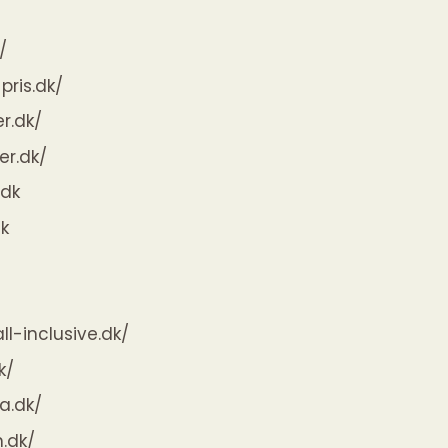
/
ris.dk/
r.dk/
er.dk/
.dk
k
ll-inclusive.dk/
k/
na.dk/
n.dk/