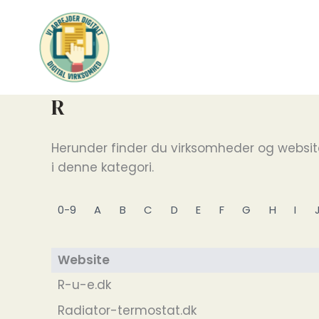
Gå
til
indholdet
R
Herunder finder du virksomheder og webs
i denne kategori.
0-9
A
B
C
D
E
F
G
H
I
Website
R-u-e.dk
Radiator-termostat.dk