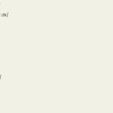
/
.dk/
/