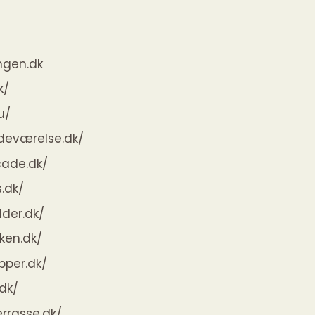
ngen.dk
k/
u/
deværelse.dk/
cade.dk/
.dk/
lder.dk/
ken.dk/
pper.dk/
.dk/
rrasse.dk/