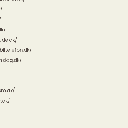
k/
/
dk/
ude.dk/
iltelefon.dk/
nslag.dk/
bro.dk/
r.dk/