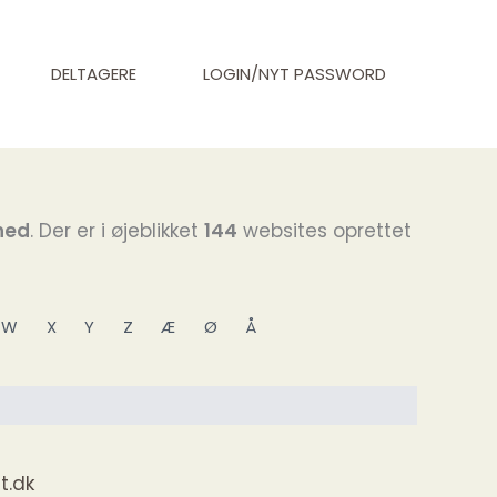
DELTAGERE
LOGIN/NYT PASSWORD
hed
. Der er i øjeblikket
144
websites oprettet
W
X
Y
Z
Æ
Ø
Å
t.dk