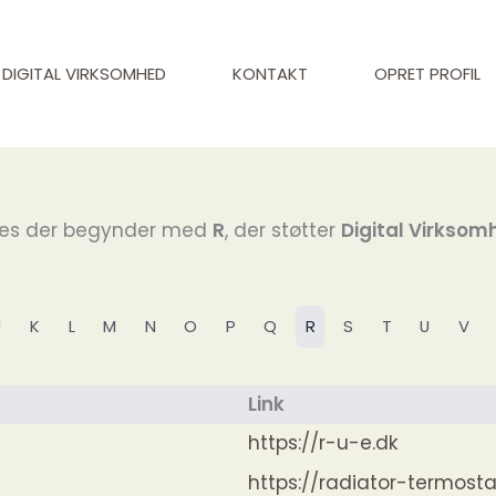
DIGITAL VIRKSOMHED
KONTAKT
OPRET PROFIL
ites der begynder med
R
, der støtter
Digital Virksom
J
K
L
M
N
O
P
Q
R
S
T
U
V
Link
https://r-u-e.dk
https://radiator-termosta