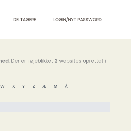
DELTAGERE
LOGIN/NYT PASSWORD
mhed
. Der er i øjeblikket
2
websites oprettet i
W
X
Y
Z
Æ
Ø
Å