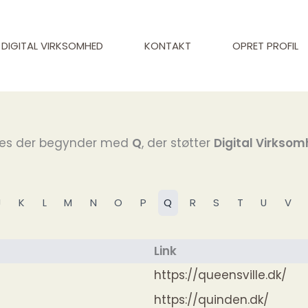
DIGITAL VIRKSOMHED
KONTAKT
OPRET PROFIL
ites der begynder med
Q
, der støtter
Digital Virkso
J
K
L
M
N
O
P
Q
R
S
T
U
V
Link
https://queensville.dk/
https://quinden.dk/