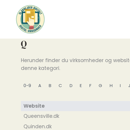
Gå
til
indholdet
Q
Herunder finder du virksomheder og webs
denne kategori.
0-9
A
B
C
D
E
F
G
H
I
Website
Queensville.dk
Quinden.dk